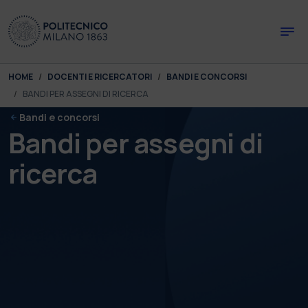
Skip to main content
Skip to page footer
You are here:
HOME
DOCENTI E RICERCATORI
BANDI E CONCORSI
BANDI PER ASSEGNI DI RICERCA
Bandi e concorsi
Bandi per assegni di
ricerca