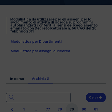
Modulistica da utilizzare per gli assegni per lo
svolgimento di attività di ricerca su programmi
autofinanziati conferiti ai sensi del Regolamento
emanato con Decreto Rettorale n. 667/AG del 28
febbraio 2011
Modulistica per Dipartimenti
Modulistica per assegni di ricerca
Archiviati
In corso
Cerca
Precedente
1
…
77
78
79
80
81