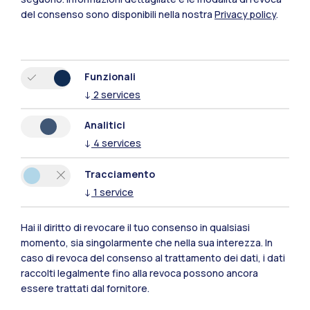
Mantova
del consenso sono disponibili nella nostra
Privacy policy
.
Piacenza
Xi'an
Funzionali
↓
2
services
Naviga il sito
Analitici
↓
4
services
Risorse
Tracciamento
Contattaci
↓
1
service
Hai il diritto di revocare il tuo consenso in qualsiasi
momento, sia singolarmente che nella sua interezza. In
caso di revoca del consenso al trattamento dei dati, i dati
raccolti legalmente fino alla revoca possono ancora
essere trattati dal fornitore.