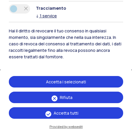
Tracciamento
Contattaci
↓
1
service
Hai il diritto di revocare il tuo consenso in qualsiasi
momento, sia singolarmente che nella sua interezza. In
caso di revoca del consenso al trattamento dei dati, i dati
raccolti legalmente fino alla revoca possono ancora
essere trattati dal fornitore.
Accetta i selezionati
Rifiuta
Politecnico di Milano, Piazza Leonardo da Vinci 32, 20133 Milano | P.IVA
04376620151 - C.F. 80057930150
Accetta tutti
Accessibilità
Privacy Policy
Amministrazione Trasparente
Provided by websedit