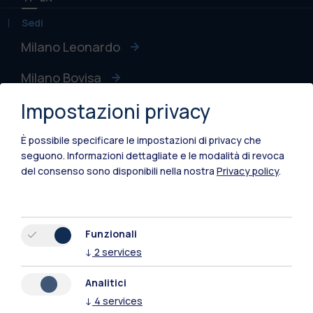
Sedi
Milano Leonardo
Milano Bovisa
Impostazioni privacy
Cremona
Lecco
È possibile specificare le impostazioni di privacy che
seguono.
Informazioni dettagliate e le modalità di revoca
Mantova
del consenso sono disponibili nella nostra
Privacy policy
.
Piacenza
Xi'an
Funzionali
↓
2
services
Naviga il sito
Analitici
↓
4
services
Risorse