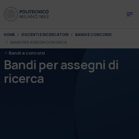
Skip to main content
Skip to page footer
You are here:
HOME
DOCENTI E RICERCATORI
BANDI E CONCORSI
BANDI PER ASSEGNI DI RICERCA
Bandi e concorsi
Bandi per assegni di
ricerca