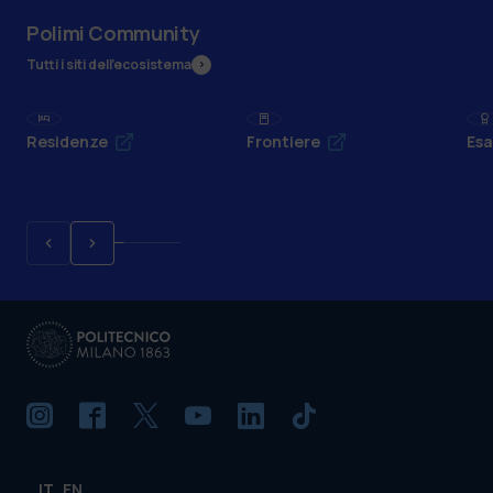
Polimi Community
Tutti i siti dell’ecosistema
Residenze
Frontiere
Esa
IT
EN