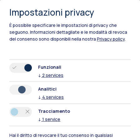
Milano Bovisa
Impostazioni privacy
Cremona
È possibile specificare le impostazioni di privacy che
Lecco
seguono.
Informazioni dettagliate e le modalità di revoca
del consenso sono disponibili nella nostra
Privacy policy
.
Mantova
Piacenza
Funzionali
Xi'an
↓
2
services
Naviga il sito
Analitici
↓
4
services
Risorse
Tracciamento
↓
1
service
Contattaci
Hai il diritto di revocare il tuo consenso in qualsiasi