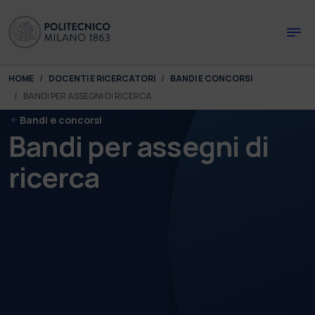
Skip to main content
Skip to page footer
You are here:
HOME
DOCENTI E RICERCATORI
BANDI E CONCORSI
BANDI PER ASSEGNI DI RICERCA
Bandi e concorsi
Bandi per assegni di
ricerca