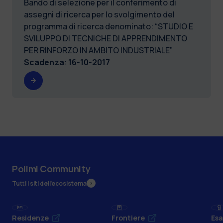
Bando di selezione per il conferimento di
assegni di ricerca per lo svolgimento del
programma di ricerca denominato: “STUDIO E
SVILUPPO DI TECNICHE DI APPRENDIMENTO
PER RINFORZO IN AMBITO INDUSTRIALE”
Scadenza
:
16-10-2017
Polimi Community
Tutti i siti dell’ecosistema
Residenze
Frontiere
Esa