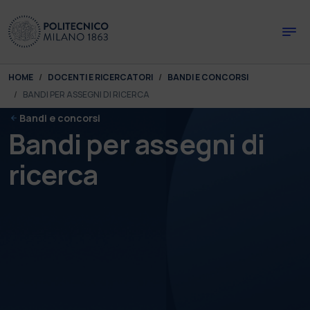
Skip to main content
Skip to page footer
You are here:
HOME
DOCENTI E RICERCATORI
BANDI E CONCORSI
BANDI PER ASSEGNI DI RICERCA
Bandi e concorsi
Bandi per assegni di
ricerca