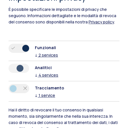
Cremona
È possibile specificare le impostazioni di privacy che
seguono.
Informazioni dettagliate e le modalità di revoca
Lecco
del consenso sono disponibili nella nostra
Privacy policy
.
Mantova
Piacenza
Funzionali
Xi'an
↓
2
services
Analitici
Naviga il sito
↓
4
services
Risorse
Tracciamento
↓
1
service
Contattaci
Hai il diritto di revocare il tuo consenso in qualsiasi
momento, sia singolarmente che nella sua interezza. In
caso di revoca del consenso al trattamento dei dati, i dati