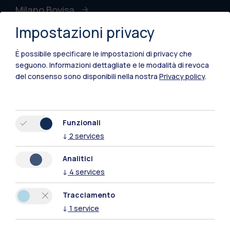
Milano Bovisa
Impostazioni privacy
Cremona
È possibile specificare le impostazioni di privacy che
Lecco
seguono.
Informazioni dettagliate e le modalità di revoca
del consenso sono disponibili nella nostra
Privacy policy
.
Mantova
Piacenza
Xi'an
Funzionali
↓
2
services
Naviga il sito
Analitici
↓
4
services
Risorse
Tracciamento
Contattaci
↓
1
service