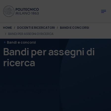
Skip to main content
Skip to page footer
You are here:
HOME
DOCENTI E RICERCATORI
BANDI E CONCORSI
BANDI PER ASSEGNI DI RICERCA
Bandi e concorsi
Bandi per assegni di
ricerca