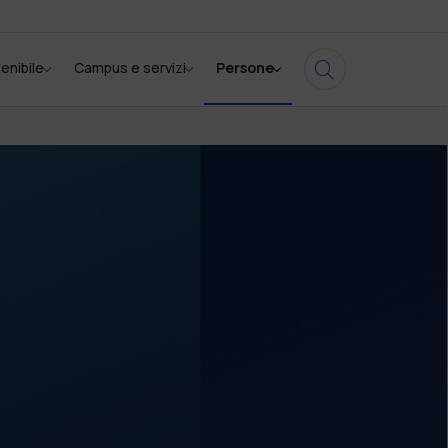
enibile
Campus e servizi
Persone