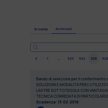
Archiviati
In corso
Precedente
1
…
523
524
525
52
Bando di selezione per il conferimento
SOLUZIONI E MODALITÀ PER L’UTILIZZ
LASTRE SOTTOTEGOLA CON VANTAGGIO
TECNICA CORREDATA DI PARTICOLARI E
Scadenza
:
13-02-2018