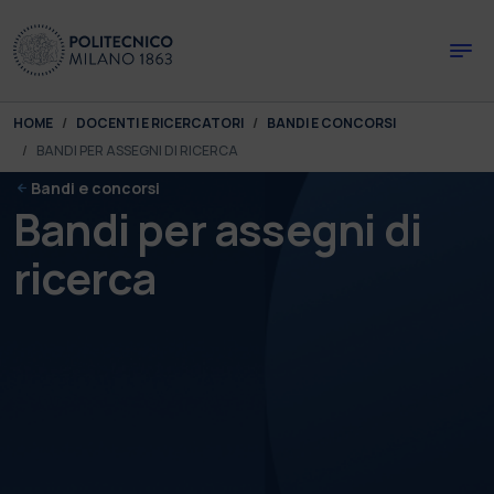
Skip to main content
Skip to page footer
You are here:
HOME
DOCENTI E RICERCATORI
BANDI E CONCORSI
BANDI PER ASSEGNI DI RICERCA
Bandi e concorsi
Bandi per assegni di
ricerca