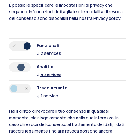
Lecco
È possibile specificare le impostazioni di privacy che
seguono.
Informazioni dettagliate e le modalità di revoca
Mantova
del consenso sono disponibili nella nostra
Privacy policy
.
Piacenza
Xi'an
Funzionali
↓
2
services
Naviga il sito
Analitici
↓
4
services
Risorse
Tracciamento
Contattaci
↓
1
service
Hai il diritto di revocare il tuo consenso in qualsiasi
momento, sia singolarmente che nella sua interezza. In
caso di revoca del consenso al trattamento dei dati, i dati
raccolti legalmente fino alla revoca possono ancora