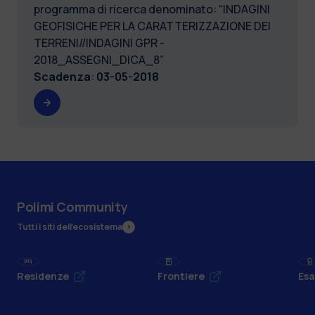
programma di ricerca denominato: “INDAGINI
GEOFISICHE PER LA CARATTERIZZAZIONE DEI
TERRENI//INDAGINI GPR -
2018_ASSEGNI_DICA_8”
Scadenza
:
03-05-2018
Polimi Community
Tutti i siti dell’ecosistema
Residenze
Frontiere
Esa