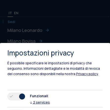
IT
EN
Sedi
Milano Leonardo
Milano Bovisa
Impostazioni privacy
Cremona
Lecco
È possibile specificare le impostazioni di privacy che
seguono.
Informazioni dettagliate e le modalità di revoca
Mantova
del consenso sono disponibili nella nostra
Privacy policy
.
Piacenza
Xi'an
Funzionali
↓
2
services
Naviga il sito