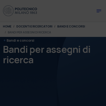
Skip to main content
Skip to page footer
You are here:
HOME
DOCENTI E RICERCATORI
BANDI E CONCORSI
BANDI PER ASSEGNI DI RICERCA
Bandi e concorsi
Bandi per assegni di
ricerca