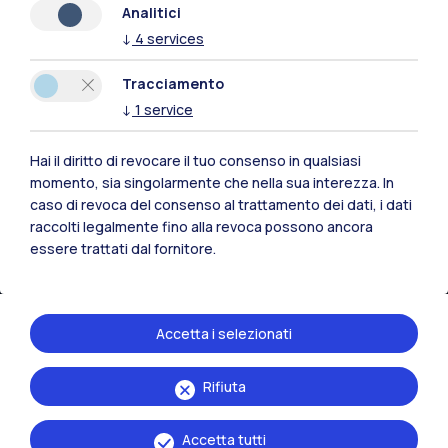
Analitici
↓
4
services
Risorse
Tracciamento
Contattaci
↓
1
service
Hai il diritto di revocare il tuo consenso in qualsiasi
momento, sia singolarmente che nella sua interezza. In
caso di revoca del consenso al trattamento dei dati, i dati
raccolti legalmente fino alla revoca possono ancora
essere trattati dal fornitore.
Accetta i selezionati
Rifiuta
Politecnico di Milano, Piazza Leonardo da Vinci 32, 20133 Milano | P.IVA
04376620151 - C.F. 80057930150
Accetta tutti