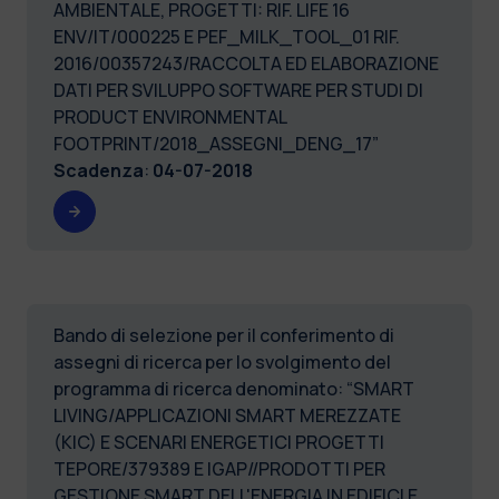
AMBIENTALE, PROGETTI: RIF. LIFE 16
ENV/IT/000225 E PEF_MILK_TOOL_01 RIF.
2016/00357243/RACCOLTA ED ELABORAZIONE
DATI PER SVILUPPO SOFTWARE PER STUDI DI
PRODUCT ENVIRONMENTAL
FOOTPRINT/2018_ASSEGNI_DENG_17”
Scadenza
:
04-07-2018
Bando di selezione per il conferimento di
assegni di ricerca per lo svolgimento del
programma di ricerca denominato: “SMART
LIVING/APPLICAZIONI SMART MEREZZATE
(KIC) E SCENARI ENERGETICI PROGETTI
TEPORE/379389 E IGAP//PRODOTTI PER
GESTIONE SMART DELL'ENERGIA IN EDIFICI E