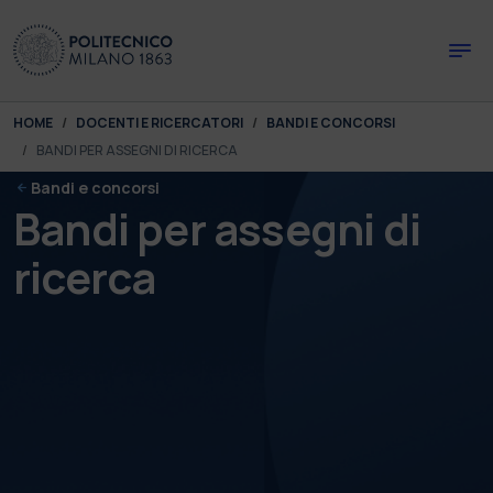
Skip to main content
Skip to page footer
You are here:
HOME
DOCENTI E RICERCATORI
BANDI E CONCORSI
BANDI PER ASSEGNI DI RICERCA
Bandi e concorsi
Bandi per assegni di
ricerca