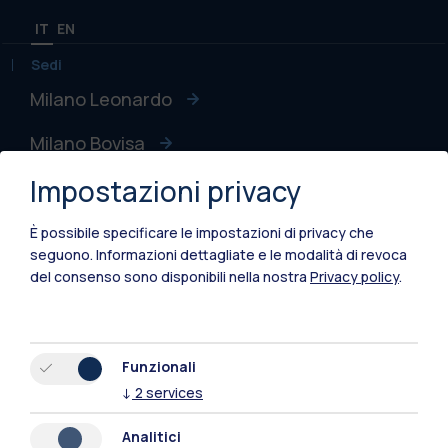
IT
EN
Sedi
Milano Leonardo
Milano Bovisa
Impostazioni privacy
Cremona
Lecco
È possibile specificare le impostazioni di privacy che
seguono.
Informazioni dettagliate e le modalità di revoca
Mantova
del consenso sono disponibili nella nostra
Privacy policy
.
Piacenza
Xi'an
Funzionali
↓
2
services
Naviga il sito
Analitici