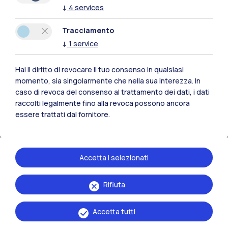
↓
4
services
Risorse
Tracciamento
Contattaci
↓
1
service
Hai il diritto di revocare il tuo consenso in qualsiasi
momento, sia singolarmente che nella sua interezza. In
caso di revoca del consenso al trattamento dei dati, i dati
raccolti legalmente fino alla revoca possono ancora
essere trattati dal fornitore.
Accetta i selezionati
Rifiuta
Politecnico di Milano, Piazza Leonardo da Vinci 32, 20133 Milano | P.IVA
04376620151 - C.F. 80057930150
Accetta tutti