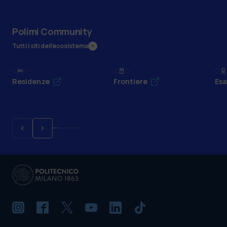
Polimi Community
Tutti i siti dell’ecosistema
Residenze
Frontiere
Esa