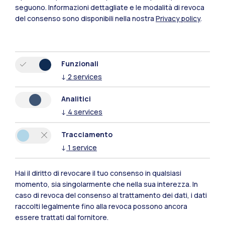
seguono.
Informazioni dettagliate e le modalità di revoca
Mantova
del consenso sono disponibili nella nostra
Privacy policy
.
Piacenza
Xi'an
Funzionali
↓
2
services
Naviga il sito
Analitici
↓
4
services
Risorse
Tracciamento
Contattaci
↓
1
service
Hai il diritto di revocare il tuo consenso in qualsiasi
momento, sia singolarmente che nella sua interezza. In
caso di revoca del consenso al trattamento dei dati, i dati
raccolti legalmente fino alla revoca possono ancora
essere trattati dal fornitore.