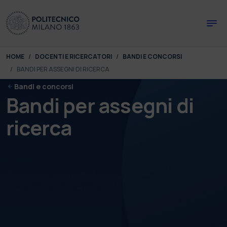
Skip to main content
Skip to page footer
You are here:
HOME
DOCENTI E RICERCATORI
BANDI E CONCORSI
BANDI PER ASSEGNI DI RICERCA
Bandi e concorsi
Bandi per assegni di
ricerca