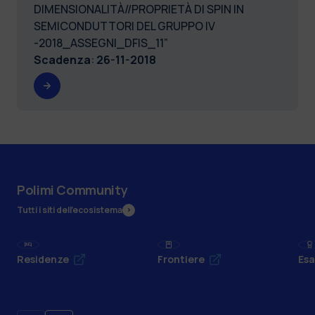
DIMENSIONALITÀ//PROPRIETÀ DI SPIN IN
SEMICONDUTTORI DEL GRUPPO IV
-2018_ASSEGNI_DFIS_11”
Scadenza
:
26-11-2018
Polimi Community
Tutti i siti dell’ecosistema
Residenze
Frontiere
Esa