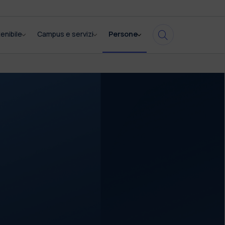
enibile
Campus e servizi
Persone