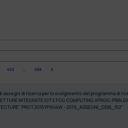
Successiva
1
452
…
585
 di assegni di ricerca per lo svolgimento del programma di
ETTURE INTEGRATE IOT E FOG COMPUTING //PROG. PRIN 2
CTURE" PROT.2015YPXH4W - 2019_ASSEGNI_DEIB_152”