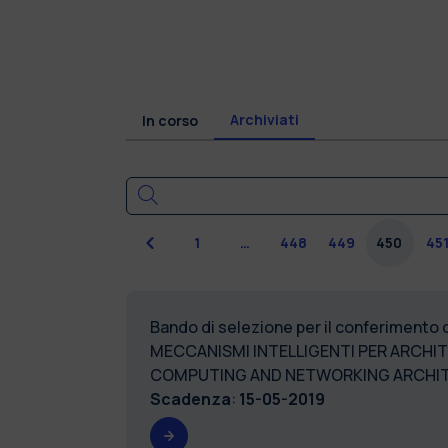
Archiviati
In corso
Precedente
1
…
448
449
450
45
Bando di selezione per il conferimento
MECCANISMI INTELLIGENTI PER ARCHIT
COMPUTING AND NETWORKING ARCHITE
Scadenza
:
15-05-2019