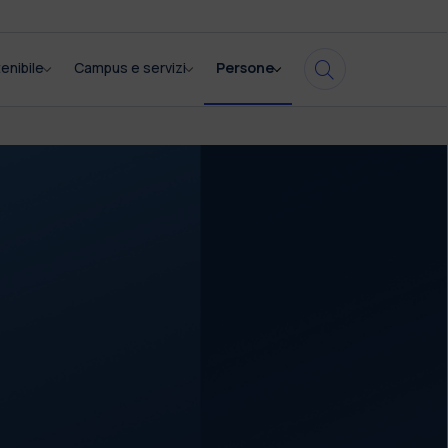
enibile
Campus e servizi
Persone