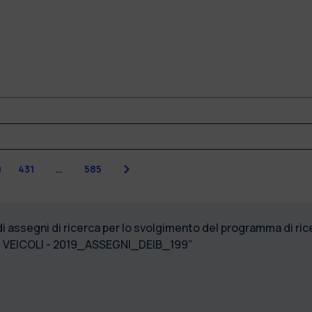
Successiva
0
431
…
585
di assegni di ricerca per lo svolgimento del programma di r
N VEICOLI - 2019_ASSEGNI_DEIB_199”