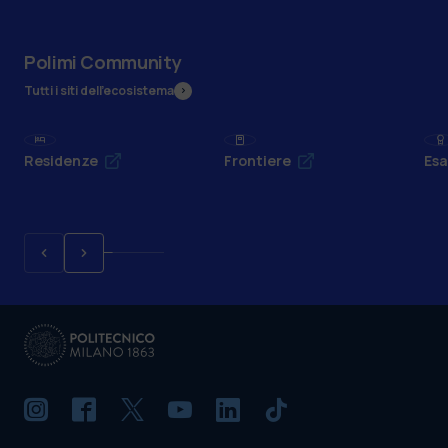
Polimi Community
Tutti i siti dell’ecosistema
Residenze
Frontiere
Esa