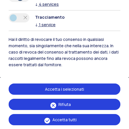
↓
4
services
Risorse
Tracciamento
Contattaci
↓
1
service
Hai il diritto di revocare il tuo consenso in qualsiasi
momento, sia singolarmente che nella sua interezza. In
caso di revoca del consenso al trattamento dei dati, i dati
raccolti legalmente fino alla revoca possono ancora
essere trattati dal fornitore.
Accetta i selezionati
Rifiuta
Politecnico di Milano, Piazza Leonardo da Vinci 32, 20133 Milano | P.IVA
04376620151 - C.F. 80057930150
Accetta tutti