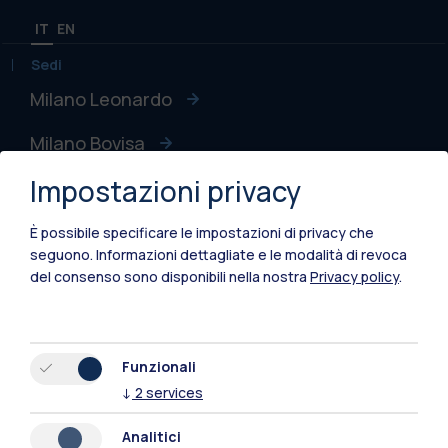
IT
EN
Sedi
Milano Leonardo
Milano Bovisa
Impostazioni privacy
Cremona
Lecco
È possibile specificare le impostazioni di privacy che
seguono.
Informazioni dettagliate e le modalità di revoca
Mantova
del consenso sono disponibili nella nostra
Privacy policy
.
Piacenza
Xi'an
Funzionali
↓
2
services
Naviga il sito
Analitici