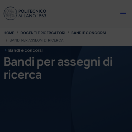
Skip to main content
Skip to page footer
You are here:
HOME
DOCENTI E RICERCATORI
BANDI E CONCORSI
BANDI PER ASSEGNI DI RICERCA
Bandi e concorsi
Bandi per assegni di
ricerca