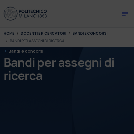
Skip to main content
Skip to page footer
You are here:
HOME
DOCENTI E RICERCATORI
BANDI E CONCORSI
BANDI PER ASSEGNI DI RICERCA
Bandi e concorsi
Bandi per assegni di
ricerca