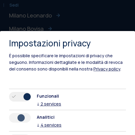
Sedi
Milano Leonardo
Milano Bovisa
Impostazioni privacy
Cremona
Lecco
È possibile specificare le impostazioni di privacy che
seguono.
Informazioni dettagliate e le modalità di revoca
Mantova
del consenso sono disponibili nella nostra
Privacy policy
.
Piacenza
Xi'an
Funzionali
↓
2
services
Naviga il sito
Analitici
↓
4
services
Risorse