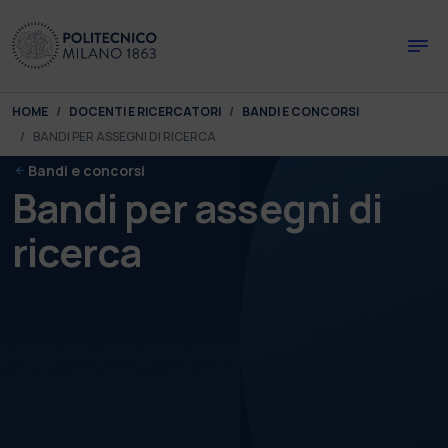
Skip to main content
Skip to page footer
You are here:
HOME
DOCENTI E RICERCATORI
BANDI E CONCORSI
BANDI PER ASSEGNI DI RICERCA
Bandi e concorsi
Bandi per assegni di
ricerca