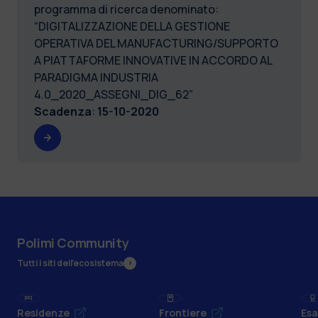
programma di ricerca denominato:
“DIGITALIZZAZIONE DELLA GESTIONE
OPERATIVA DEL MANUFACTURING/SUPPORTO
A PIATTAFORME INNOVATIVE IN ACCORDO AL
PARADIGMA INDUSTRIA
4.0_2020_ASSEGNI_DIG_62”
Scadenza
:
15-10-2020
Polimi Community
Tutti i siti dell’ecosistema
Residenze
Frontiere
Esa