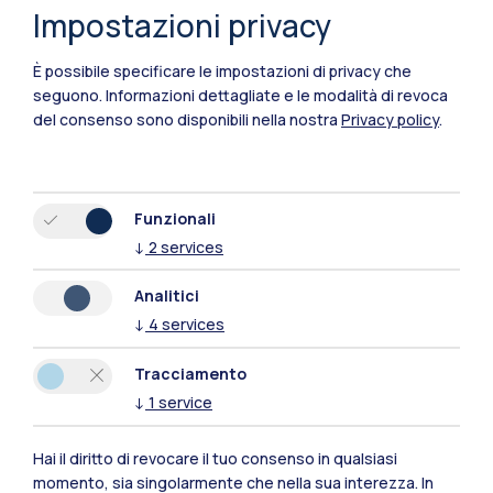
Impostazioni privacy
Cremona
Lecco
È possibile specificare le impostazioni di privacy che
seguono.
Informazioni dettagliate e le modalità di revoca
Mantova
del consenso sono disponibili nella nostra
Privacy policy
.
Piacenza
Xi'an
Funzionali
↓
2
services
Naviga il sito
Analitici
↓
4
services
Risorse
Tracciamento
Contattaci
↓
1
service
Hai il diritto di revocare il tuo consenso in qualsiasi
momento, sia singolarmente che nella sua interezza. In