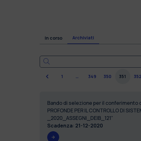
Archiviati
In corso
Precedente
1
…
349
350
351
35
Bando di selezione per il conferimento 
PROFONDE PER IL CONTROLLO DI SISTEM
_2020_ASSEGNI_DEIB_121”
Scadenza
:
21-12-2020