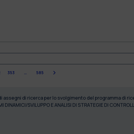
Successiva
2
353
…
585
di assegni di ricerca per lo svolgimento del programma di r
I DINAMICI/SVILUPPO E ANALISI DI STRATEGIE DI CONTRO