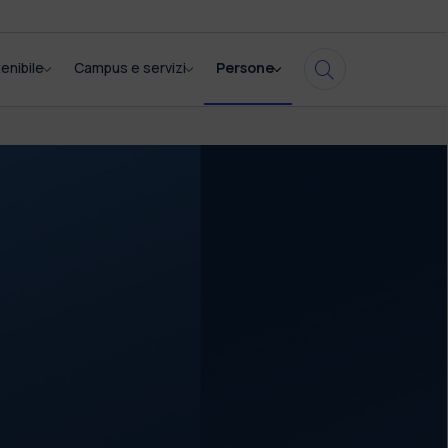
enibile
Campus e servizi
Persone