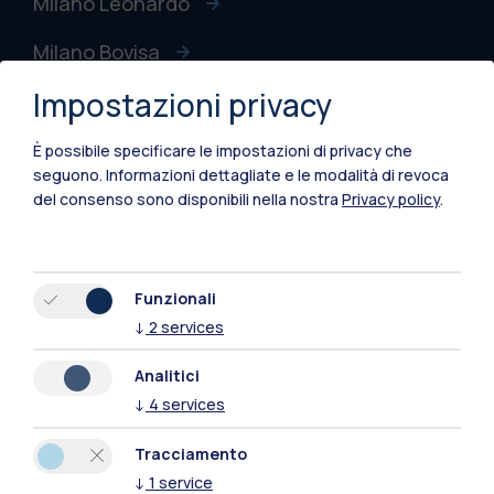
Milano Leonardo
Milano Bovisa
Impostazioni privacy
Cremona
Lecco
È possibile specificare le impostazioni di privacy che
seguono.
Informazioni dettagliate e le modalità di revoca
Mantova
del consenso sono disponibili nella nostra
Privacy policy
.
Piacenza
Xi'an
Funzionali
↓
2
services
Naviga il sito
Analitici
↓
4
services
Risorse
Tracciamento
Contattaci
↓
1
service