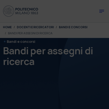
Skip to main content
Skip to page footer
You are here:
HOME
DOCENTI E RICERCATORI
BANDI E CONCORSI
BANDI PER ASSEGNI DI RICERCA
Bandi e concorsi
Bandi per assegni di
ricerca