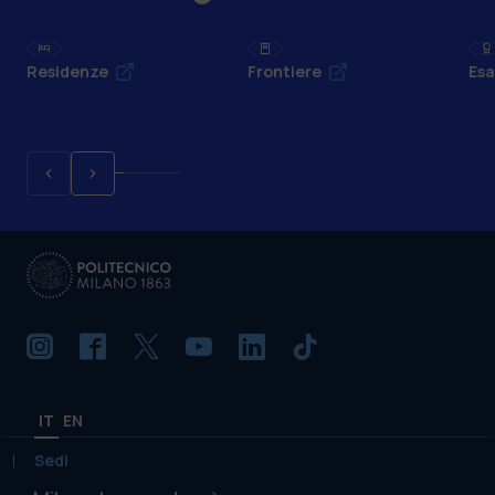
Residenze
Frontiere
Esa
IT
EN
Sedi