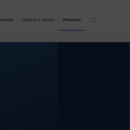
enibile
Campus e servizi
Persone