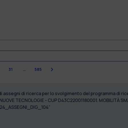
Successiva
31
…
585
 di assegni di ricerca per lo svolgimento del programma di 
NUOVE TECNOLOGIE - CUP D43C22001180001. MOBILITÀ SM
2024_ASSEGNI_DIG_104”