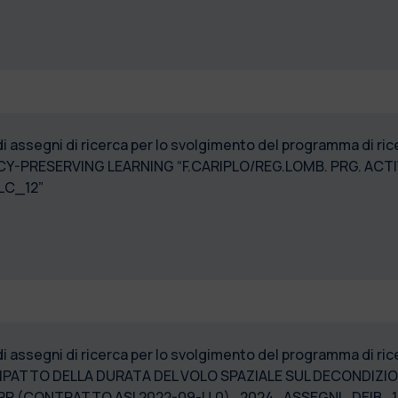
di assegni di ricerca per lo svolgimento del programma di r
CY-PRESERVING LEARNING “F.CARIPLO/REG.LOMB. PRG. AC
_2024_ASSEGNI_PLC_12”
di assegni di ricerca per lo svolgimento del programma di ri
IMPATTO DELLA DURATA DEL VOLO SPAZIALE SUL DECONDI
R-PP (CONTRATTO ASI 2022-09-U.0)_2024_ASSEGNI_DE