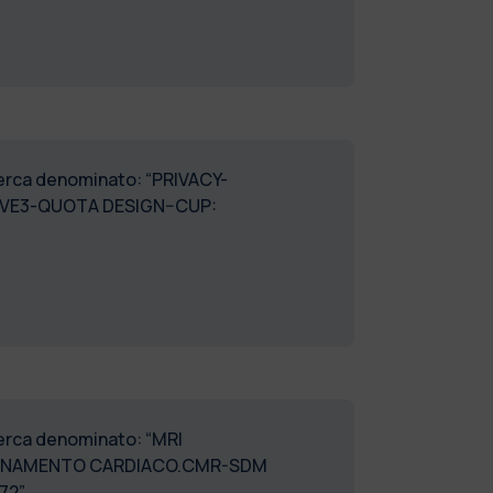
icerca denominato: “PRIVACY-
TIVE3-QUOTA DESIGN–CUP:
cerca denominato: “MRI
ZIONAMENTO CARDIACO.CMR-SDM
IB_172”