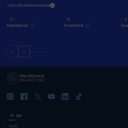
Tutti i siti dell’ecosistema
Residenze
Frontiere
Esa
IT
EN
Sedi