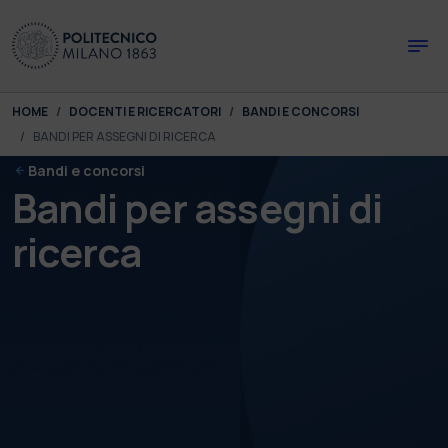
Skip to main content
Skip to page footer
You are here:
HOME
DOCENTI E RICERCATORI
BANDI E CONCORSI
BANDI PER ASSEGNI DI RICERCA
Bandi e concorsi
Bandi per assegni di
ricerca