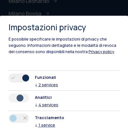
Milano Leonardo
Milano Bovisa
Impostazioni privacy
Cremona
Lecco
È possibile specificare le impostazioni di privacy che
seguono.
Informazioni dettagliate e le modalità di revoca
Mantova
del consenso sono disponibili nella nostra
Privacy policy
.
Piacenza
Xi'an
Funzionali
↓
2
services
Naviga il sito
Analitici
↓
4
services
Risorse
Tracciamento
Contattaci
↓
1
service