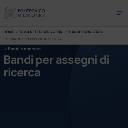
Skip to main content
Skip to page footer
You are here:
HOME
DOCENTI E RICERCATORI
BANDI E CONCORSI
BANDI PER ASSEGNI DI RICERCA
Bandi e concorsi
Bandi per assegni di
ricerca