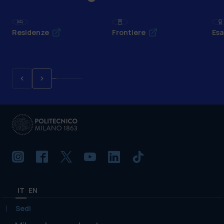
Residenze
Frontiere
Esa
IT
EN
Sedi