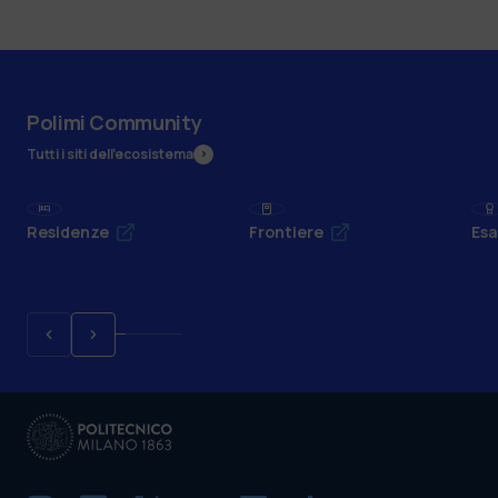
Polimi Community
Tutti i siti dell’ecosistema
Residenze
Frontiere
Esa