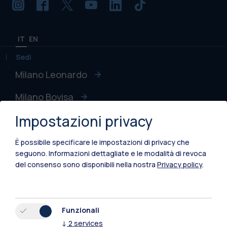
IT
EN
Sedi
Milano Leonardo
Milano Bovisa
Impostazioni privacy
Cremona
Lecco
È possibile specificare le impostazioni di privacy che
seguono.
Informazioni dettagliate e le modalità di revoca
Mantova
del consenso sono disponibili nella nostra
Privacy policy
.
Piacenza
Xi'an
Funzionali
↓
2
services