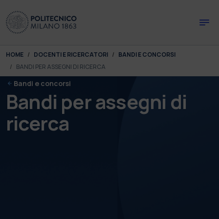
Skip to main content
Skip to page footer
You are here:
HOME
DOCENTI E RICERCATORI
BANDI E CONCORSI
BANDI PER ASSEGNI DI RICERCA
Bandi e concorsi
Bandi per assegni di
ricerca