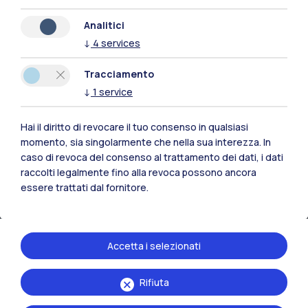
Naviga il sito
Analitici
↓
4
services
Risorse
Tracciamento
Contattaci
↓
1
service
Hai il diritto di revocare il tuo consenso in qualsiasi
momento, sia singolarmente che nella sua interezza. In
caso di revoca del consenso al trattamento dei dati, i dati
raccolti legalmente fino alla revoca possono ancora
essere trattati dal fornitore.
Accetta i selezionati
Rifiuta
Politecnico di Milano, Piazza Leonardo da Vinci 32, 20133 Milano | P.IVA