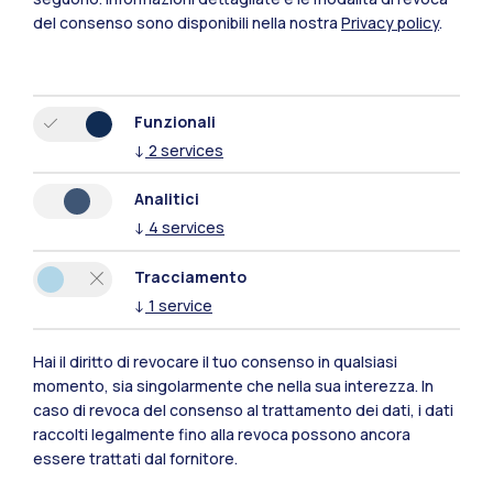
Mantova
del consenso sono disponibili nella nostra
Privacy policy
.
Piacenza
Xi'an
Funzionali
↓
2
services
Naviga il sito
Analitici
↓
4
services
Risorse
Tracciamento
Contattaci
↓
1
service
Hai il diritto di revocare il tuo consenso in qualsiasi
momento, sia singolarmente che nella sua interezza. In
caso di revoca del consenso al trattamento dei dati, i dati
raccolti legalmente fino alla revoca possono ancora
essere trattati dal fornitore.