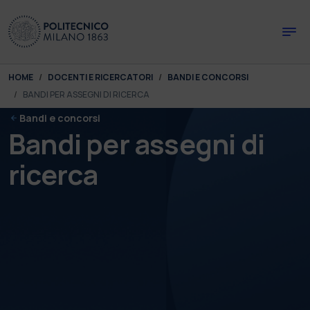
Skip to main content
Skip to page footer
You are here:
HOME
DOCENTI E RICERCATORI
BANDI E CONCORSI
BANDI PER ASSEGNI DI RICERCA
Bandi e concorsi
Bandi per assegni di
ricerca