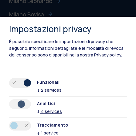
Milano Leonardo
Milano Bovisa
Impostazioni privacy
Cremona
Lecco
È possibile specificare le impostazioni di privacy che
seguono.
Informazioni dettagliate e le modalità di revoca
Mantova
del consenso sono disponibili nella nostra
Privacy policy
.
Piacenza
Xi'an
Funzionali
↓
2
services
Naviga il sito
Analitici
↓
4
services
Risorse
Tracciamento
Contattaci
↓
1
service