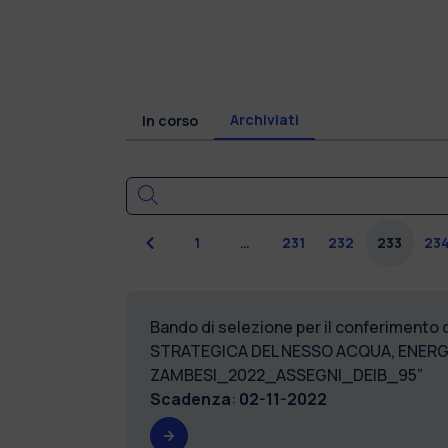
Archiviati
In corso
Precedente
1
…
231
232
233
23
Bando di selezione per il conferimento 
STRATEGICA DEL NESSO ACQUA, ENERGIA
ZAMBESI_2022_A
Scadenza
:
02-11-2022