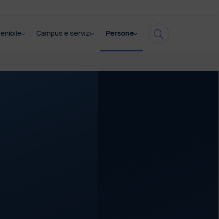
enibile
Campus e servizi
Persone