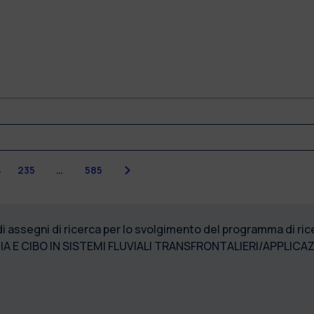
Successiva
4
235
…
585
di assegni di ricerca per lo svolgimento del programma di r
 E CIBO IN SISTEMI FLUVIALI TRANSFRONTALIERI/APPLICAZ
SSEGNI_DEIB_95”