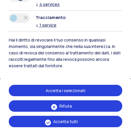
↓
4
services
Risorse
Tracciamento
Contattaci
↓
1
service
Hai il diritto di revocare il tuo consenso in qualsiasi
momento, sia singolarmente che nella sua interezza. In
caso di revoca del consenso al trattamento dei dati, i dati
raccolti legalmente fino alla revoca possono ancora
essere trattati dal fornitore.
Accetta i selezionati
Rifiuta
Politecnico di Milano, Piazza Leonardo da Vinci 32, 20133 Milano | P.IVA
04376620151 - C.F. 80057930150
Accetta tutti