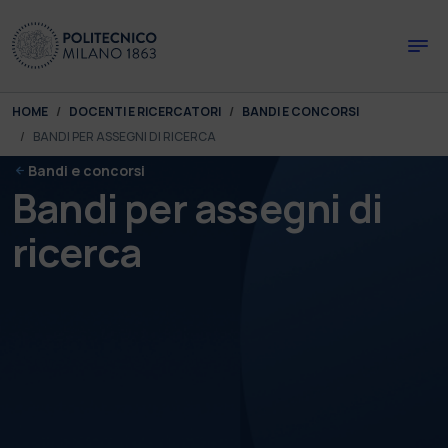
Skip to main content
Skip to page footer
You are here:
HOME
DOCENTI E RICERCATORI
BANDI E CONCORSI
BANDI PER ASSEGNI DI RICERCA
Bandi e concorsi
Bandi per assegni di
ricerca