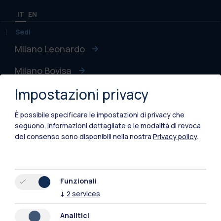
IT
EN
Sedi
Milano Leonardo
Milano Bovisa
Impostazioni privacy
Cremona
Lecco
È possibile specificare le impostazioni di privacy che
seguono.
Informazioni dettagliate e le modalità di revoca
Mantova
del consenso sono disponibili nella nostra
Privacy policy
.
Piacenza
Xi'an
Funzionali
↓
2
services
Naviga il sito
Analitici