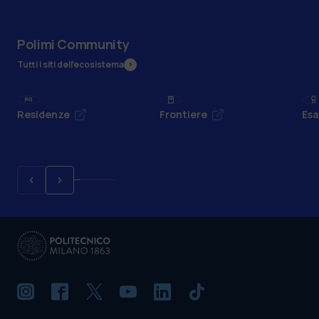
Polimi Community
Tutti i siti dell’ecosistema
Residenze
Frontiere
Esa