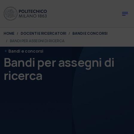
Skip to main content
Skip to page footer
You are here:
HOME
DOCENTI E RICERCATORI
BANDI E CONCORSI
BANDI PER ASSEGNI DI RICERCA
Bandi e concorsi
Bandi per assegni di
ricerca