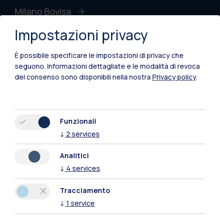
Milano Bovisa
Impostazioni privacy
Cremona
Lecco
È possibile specificare le impostazioni di privacy che
seguono.
Informazioni dettagliate e le modalità di revoca
Mantova
del consenso sono disponibili nella nostra
Privacy policy
.
Piacenza
Xi'an
Funzionali
↓
2
services
Naviga il sito
Analitici
↓
4
services
Risorse
Tracciamento
Contattaci
↓
1
service