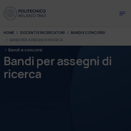
Skip to main content
Skip to page footer
You are here:
HOME
DOCENTI E RICERCATORI
BANDI E CONCORSI
BANDI PER ASSEGNI DI RICERCA
Bandi e concorsi
Bandi per assegni di
ricerca