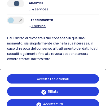
Analitici
↓
4
services
Risorse
Tracciamento
Contattaci
↓
1
service
Hai il diritto di revocare il tuo consenso in qualsiasi
momento, sia singolarmente che nella sua interezza. In
caso di revoca del consenso al trattamento dei dati, i dati
raccolti legalmente fino alla revoca possono ancora
essere trattati dal fornitore.
Accetta i selezionati
Rifiuta
Politecnico di Milano, Piazza Leonardo da Vinci 32, 20133 Milano | P.IVA
04376620151 - C.F. 80057930150
Accetta tutti