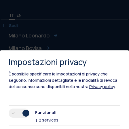
IT
EN
Sedi
Milano Leonardo
Milano Bovisa
Impostazioni privacy
Cremona
Lecco
È possibile specificare le impostazioni di privacy che
seguono.
Informazioni dettagliate e le modalità di revoca
Mantova
del consenso sono disponibili nella nostra
Privacy policy
.
Piacenza
Xi'an
Funzionali
↓
2
services
Naviga il sito