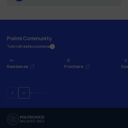
Polimi Community
Tutti i siti dell’ecosistema
Residenze
Frontiere
Esa