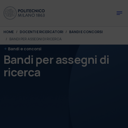
Skip to main content
Skip to page footer
You are here:
HOME
DOCENTI E RICERCATORI
BANDI E CONCORSI
BANDI PER ASSEGNI DI RICERCA
Bandi e concorsi
Bandi per assegni di
ricerca