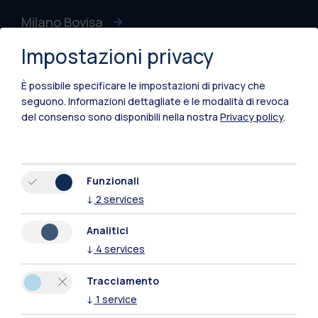
Milano Bovisa
Impostazioni privacy
Cremona
Lecco
È possibile specificare le impostazioni di privacy che
seguono.
Informazioni dettagliate e le modalità di revoca
Mantova
del consenso sono disponibili nella nostra
Privacy policy
.
Piacenza
Xi'an
Funzionali
↓
2
services
Naviga il sito
Analitici
↓
4
services
Risorse
Tracciamento
Contattaci
↓
1
service