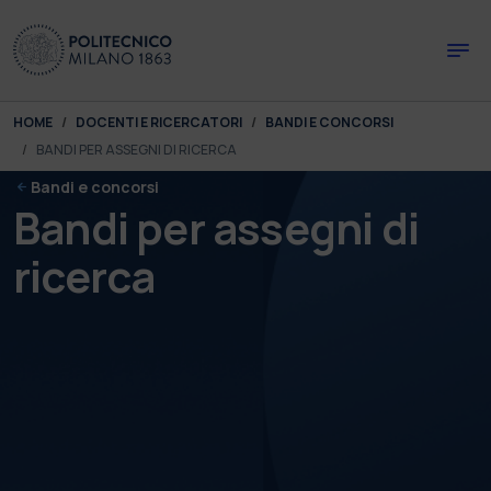
Skip to main content
Skip to page footer
You are here:
HOME
DOCENTI E RICERCATORI
BANDI E CONCORSI
BANDI PER ASSEGNI DI RICERCA
Bandi e concorsi
Bandi per assegni di
ricerca