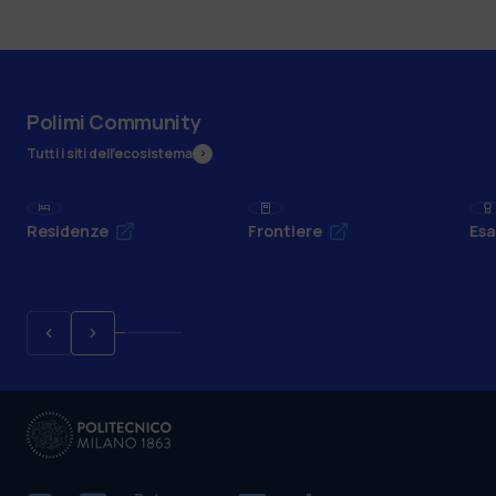
Polimi Community
Tutti i siti dell’ecosistema
Residenze
Frontiere
Esa