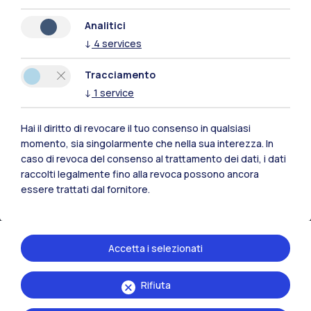
Naviga il sito
Analitici
↓
4
services
Risorse
Tracciamento
Contattaci
↓
1
service
Hai il diritto di revocare il tuo consenso in qualsiasi
momento, sia singolarmente che nella sua interezza. In
caso di revoca del consenso al trattamento dei dati, i dati
raccolti legalmente fino alla revoca possono ancora
essere trattati dal fornitore.
Accetta i selezionati
Rifiuta
Politecnico di Milano, Piazza Leonardo da Vinci 32, 20133 Milano | P.IVA