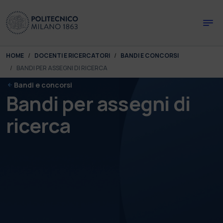
Skip to main content
Skip to page footer
You are here:
HOME
DOCENTI E RICERCATORI
BANDI E CONCORSI
BANDI PER ASSEGNI DI RICERCA
Bandi e concorsi
Bandi per assegni di
ricerca