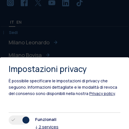
IT
EN
Sedi
Milano Leonardo
Milano Bovisa
Impostazioni privacy
Cremona
Lecco
È possibile specificare le impostazioni di privacy che
seguono.
Informazioni dettagliate e le modalità di revoca
Mantova
del consenso sono disponibili nella nostra
Privacy policy
.
Piacenza
Xi'an
Funzionali
↓
2
services