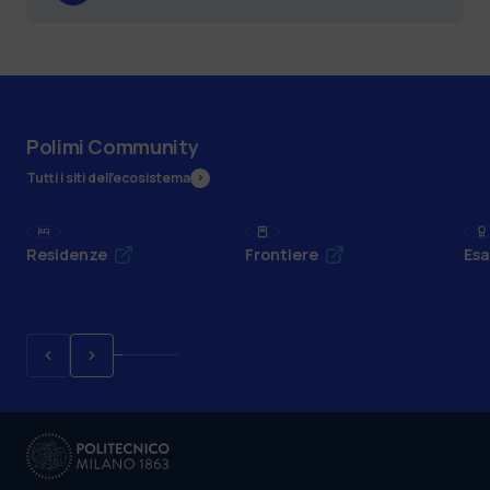
Polimi Community
Tutti i siti dell’ecosistema
Residenze
Frontiere
Esa