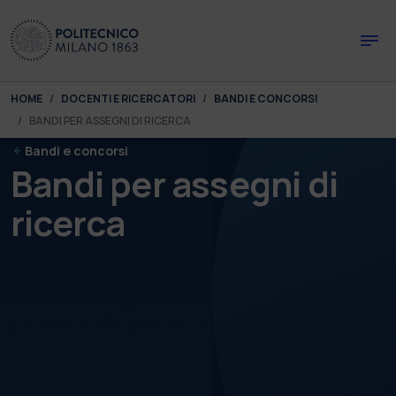
Skip to main content
Skip to page footer
You are here:
HOME
DOCENTI E RICERCATORI
BANDI E CONCORSI
BANDI PER ASSEGNI DI RICERCA
Bandi e concorsi
Bandi per assegni di
ricerca