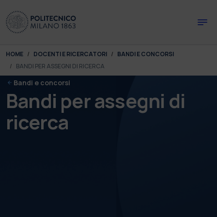
Skip to main content
Skip to page footer
You are here:
HOME
DOCENTI E RICERCATORI
BANDI E CONCORSI
BANDI PER ASSEGNI DI RICERCA
Bandi e concorsi
Bandi per assegni di
ricerca