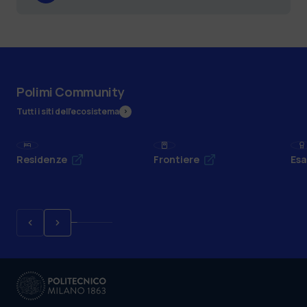
Polimi Community
Tutti i siti dell’ecosistema
Residenze
Frontiere
Esa