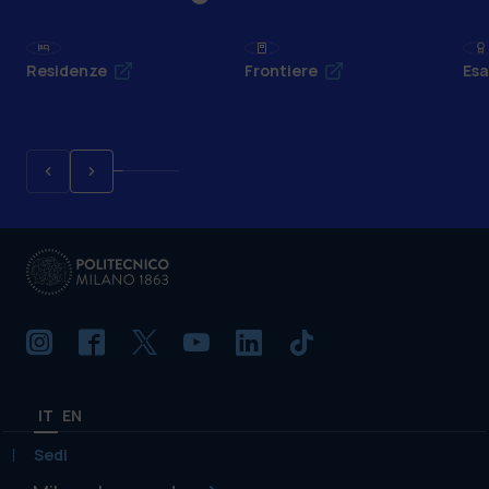
Residenze
Frontiere
Esa
IT
EN
Sedi