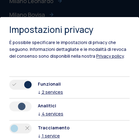
Milano Leonardo
Milano Bovisa
Impostazioni privacy
Cremona
Lecco
È possibile specificare le impostazioni di privacy che
seguono.
Informazioni dettagliate e le modalità di revoca
Mantova
del consenso sono disponibili nella nostra
Privacy policy
.
Piacenza
Xi'an
Funzionali
↓
2
services
Naviga il sito
Analitici
↓
4
services
Risorse
Tracciamento
Contattaci
↓
1
service