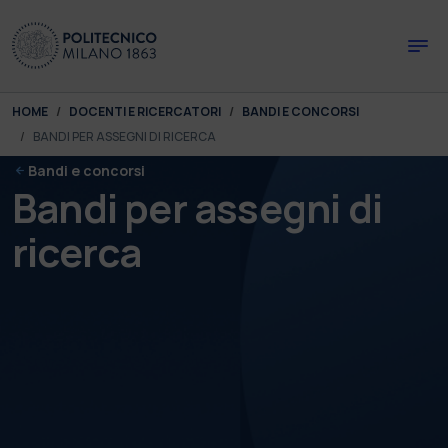
Skip to main content
Skip to page footer
You are here:
HOME
DOCENTI E RICERCATORI
BANDI E CONCORSI
BANDI PER ASSEGNI DI RICERCA
Bandi e concorsi
Bandi per assegni di
ricerca