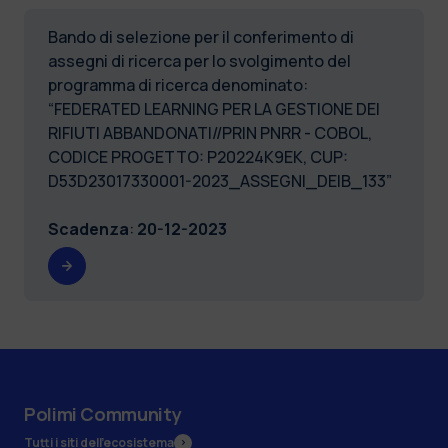
Bando di selezione per il conferimento di
assegni di ricerca per lo svolgimento del
programma di ricerca denominato:
“FEDERATED LEARNING PER LA GESTIONE DEI
RIFIUTI ABBANDONATI//PRIN PNRR - COBOL,
CODICE PROGETTO: P20224K9EK, CUP:
D53D23017330001-2023_ASSEGNI_DEIB_133”
Scadenza
:
20-12-2023
Polimi Community
Tutti i siti dell’ecosistema