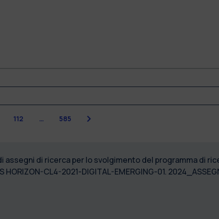
Successiva
112
…
585
di assegni di ricerca per lo svolgimento del programma di ri
OS HORIZON-CL4-2021-DIGITAL-EMERGING-01. 2024_ASSE