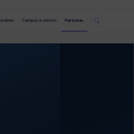
enibile
Campus e servizi
Persone