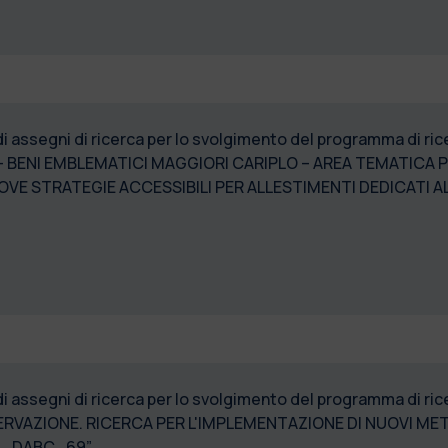
di assegni di ricerca per lo svolgimento del programma di 
 – BENI EMBLEMATICI MAGGIORI CARIPLO – AREA TEMATICA
E STRATEGIE ACCESSIBILI PER ALLESTIMENTI DEDICATI A
_ASSEGNI_PMN_6”
di assegni di ricerca per lo svolgimento del programma di 
ERVAZIONE. RICERCA PER L'IMPLEMENTAZIONE DI NUOVI ME
NE. 2023_ASSEGNI_DABC_69”