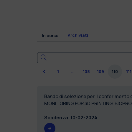
Archiviati
In corso
Precedente
1
…
108
109
110
111
Bando di selezione per il conferimento 
MONITORING FOR 3D PRINTING. BIOPR
Scadenza
:
10-02-2024