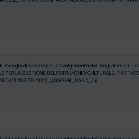
_ASSEGNI_DABC_65”
di assegni di ricerca per lo svolgimento del programma di 
E PER LA GESTIONE DEL PATRIMONIO CULTURALE. PIATTAF
ONDIVISIONE DI DATI 2D E 3D. 2023_A
di assegni di ricerca per lo svolgimento del programma di ri