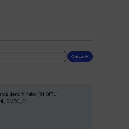
Cerca
cerca denominato: “IN-SITU
GNI_DMEC_1”