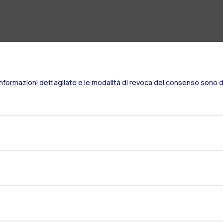
Informazioni dettagliate e le modalità di revoca del consenso sono di
Residenze
Frontiere
Es