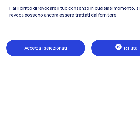
Polimi Community
Hai il diritto di revocare il tuo consenso in qualsiasi momento, 
Tutti i siti dell’ecosistema
revoca possono ancora essere trattati dal fornitore.
Accetta i selezionati
Rifiuta
Sedi
Milano Leonardo
Milano Bovisa
Cremona