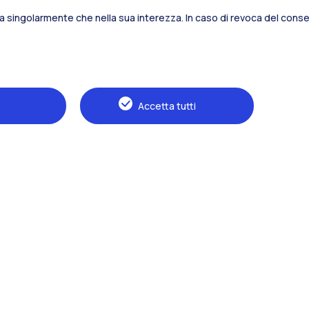
sia singolarmente che nella sua interezza. In caso di revoca del consen
Alumni
Webeep
S
Accetta tutti
Naviga il sito
Il Politecnico
Formazione
Ricerca
Sviluppo sostenibile