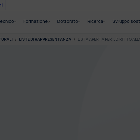
mi
itecnico
Formazione
Dottorato
Ricerca
Sviluppo sost
TURALI
LISTE DI RAPPRESENTANZA
LISTA APERTA PER IL DIRITTO AL