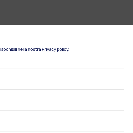
sponibili nella nostra
Privacy policy
.
ami di stato
Career Service