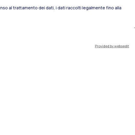
so al trattamento dei dati, i dati raccolti legalmente fino alla
port
Pok
Provided by websedit
IT
EN
Risorse
WeBeep
Lavora con noi
Cerca aule
Cerca docenti