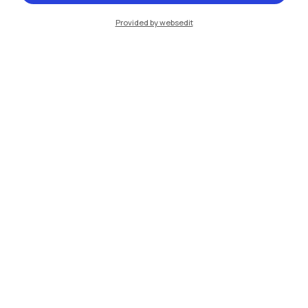
Milano Bovisa
Provided by websedit
Cremona
Lecco
Mantova
Piacenza
Xi'an
Naviga il sito
Risorse
Contattaci