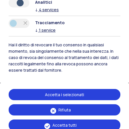
Analitici
↓
4
services
Residenze
Frontiere
Esa
Tracciamento
↓
1
service
Hai il diritto di revocare il tuo consenso in qualsiasi
momento, sia singolarmente che nella sua interezza. In
caso di revoca del consenso al trattamento dei dati, i dati
raccolti legalmente fino alla revoca possono ancora
essere trattati dal fornitore.
Accetta i selezionati
IT
EN
Rifiuta
Sedi
Milano Leonardo
Accetta tutti