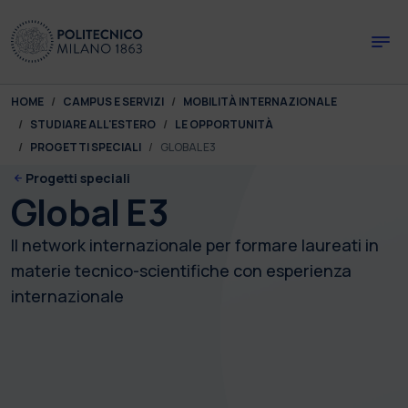
Skip to main content
Skip to page footer
You are here:
HOME
CAMPUS E SERVIZI
MOBILITÀ INTERNAZIONALE
STUDIARE ALL'ESTERO
LE OPPORTUNITÀ
PROGETTI SPECIALI
GLOBAL E3
Progetti speciali
Global E3
Il network internazionale per formare laureati in
materie tecnico-scientifiche con esperienza
internazionale