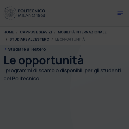
Skip to main content
Skip to page footer
You are here:
HOME
CAMPUS E SERVIZI
MOBILITÀ INTERNAZIONALE
STUDIARE ALL'ESTERO
LE OPPORTUNITÀ
Studiare all'estero
Le opportunità
I programmi di scambio disponibili per gli studenti
del Politecnico