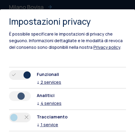
Milano Bovisa
Impostazioni privacy
Cremona
Lecco
È possibile specificare le impostazioni di privacy che
seguono.
Informazioni dettagliate e le modalità di revoca
Mantova
del consenso sono disponibili nella nostra
Privacy policy
.
Piacenza
Xi'an
Funzionali
↓
2
services
Naviga il sito
Analitici
↓
4
services
Risorse
Tracciamento
Contattaci
↓
1
service