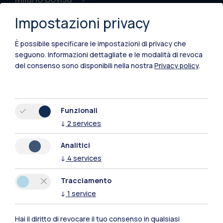
Impostazioni privacy
Cremona
Lecco
È possibile specificare le impostazioni di privacy che
seguono.
Informazioni dettagliate e le modalità di revoca
Mantova
del consenso sono disponibili nella nostra
Privacy policy
.
Piacenza
Xi'an
Funzionali
↓
2
services
Naviga il sito
Analitici
↓
4
services
Risorse
Tracciamento
Contattaci
↓
1
service
Hai il diritto di revocare il tuo consenso in qualsiasi