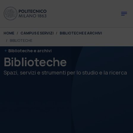
Skip to main content
Skip to page footer
You are here:
HOME
CAMPUS E SERVIZI
BIBLIOTECHE E ARCHIVI
BIBLIOTECHE
Biblioteche e archivi
Biblioteche
Spazi, servizi e strumenti per lo studio e la ricerca