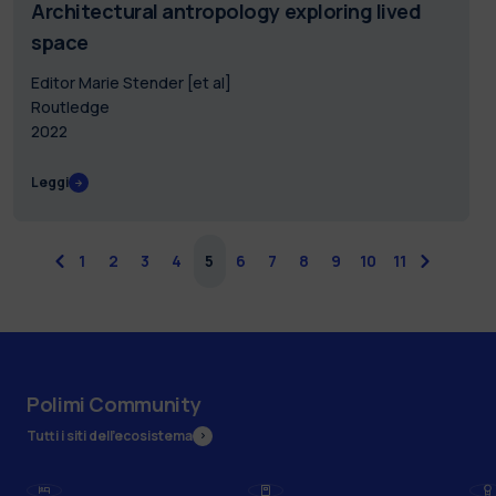
Architectural antropology exploring lived
space
Editor Marie Stender [et al]
Routledge
2022
Leggi
precedente
1
2
3
4
5
6
7
8
9
10
11
successiv
Polimi Community
Tutti i siti dell’ecosistema