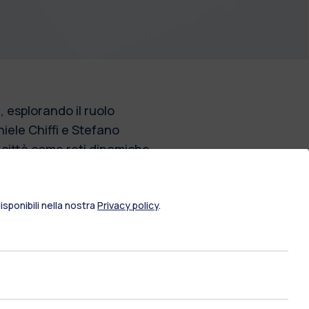
 esplorando il ruolo
niele Chiffi e Stefano
 città come reti dinamiche
utture fisse. Chiffi e
cazione urbana, sulle
sponibili nella nostra
Privacy policy
.
adigmi convenzionali e
one. Valutano inoltre come
 complessi,
ni edilizie. Il libro
le innovazioni
on è guidato