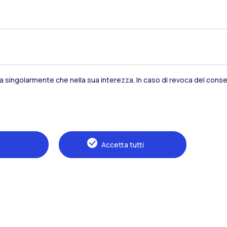
sivamente da fattori economici, ma anche dalle prefe
tezze sottostanti.
ovi qui
sia singolarmente che nella sua interezza. In caso di revoca del consen
Accetta tutti
Residenze
Frontiere
E
Alumni
Webeep
S