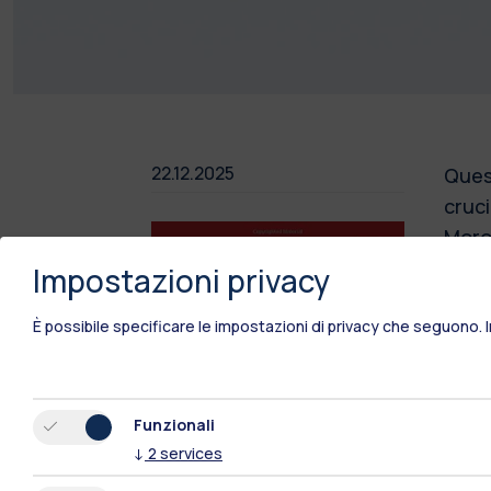
22.12.2025
Quest
cruci
Moron
di in
Impostazioni privacy
Moron
È possibile specificare le impostazioni di privacy che seguono.
infra
dimos
le au
conce
Funzionali
prop
↓
2
services
tecno