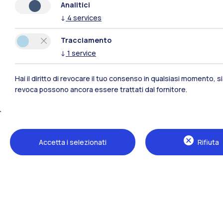
Analitici
esclu
↓
4
services
incer
Tracciamento
Lo tr
↓
1
service
Hai il diritto di revocare il tuo consenso in qualsiasi momento, 
revoca possono ancora essere trattati dal fornitore.
Accetta i selezionati
Rifiuta
Polimi Community
Tutti i siti dell’ecosistema