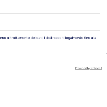
renze sociali e dalle
so al trattamento dei dati, i dati raccolti legalmente fino alla
Provided by websedit
sami di stato
Career Service
port
Pok