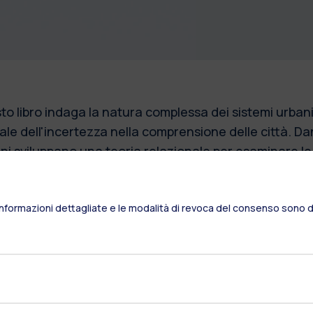
o libro indaga la natura complessa dei sistemi urbani,
ale dell'incertezza nella comprensione delle città. Da
i sviluppano una teoria relazionale per esaminare le
terazione tra persone e oggetti, piuttosto che come str
i analizzano come l'incertezza influisca sulla pianifi
Informazioni dettagliate e le modalità di revoca del consenso sono di
strutture e sul progresso tecnologico, sfidando i par
trando come l'incertezza possa stimolare l'innovazi
torità pubbliche prendono decisioni in contesti urbani
ntrandosi su aree quali l'uso del suolo e le trasformazio
one un nuovo quadro di riferimento per comprendere 
logiche nella città, sottolineando che il progresso n