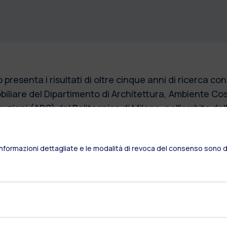
bro presenta i risultati di oltre cinque anni di ricerca c
iliare del Dipartimento di Architettura, Ambiente Cos
uzioni (ABC) del Politecnico di Milano, nell'ambito dell
rk. Esplora il modo in cui la tecnologia digitale sta a
ambiente costruito, quali il cambiamento climatico, l'
Informazioni dettagliate e le modalità di revoca del consenso sono di
osti e i cambiamenti demografici. Concentrandosi sulla 
zza gli strumenti e le tecnologie in grado di trasforma
orare i processi di mercato e aggiungere valore per gl
ovi
qui