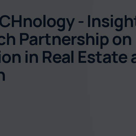
Hnology - Insigh
ch Partnership on 
on in Real Estate 
n