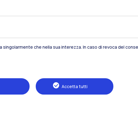
sia singolarmente che nella sua interezza. In caso di revoca del consen
Accetta tutti
Residenze
Frontiere
E
Alumni
Webeep
S