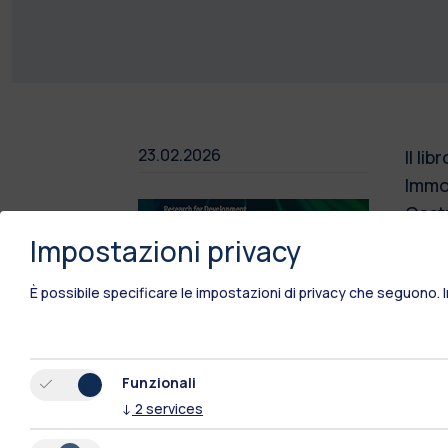
23.02.2026
Il li
Immob
Costr
Netwo
Impostazioni privacy
nell'
È possibile specificare le impostazioni di privacy che seguono.
dei c
anali
migli
Funzionali
Lo tr
↓
2
services