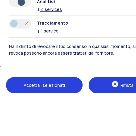
Analitici
↓
4
services
Tracciamento
↓
1
service
Hai il diritto di revocare il tuo consenso in qualsiasi momento, 
revoca possono ancora essere trattati dal fornitore.
Accetta i selezionati
Rifiuta
Polimi Community
Tutti i siti dell’ecosistema