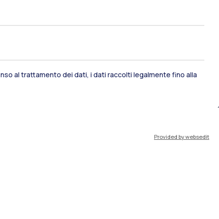
so al trattamento dei dati, i dati raccolti legalmente fino alla
Provided by websedit
sami di stato
Career Service
port
Pok