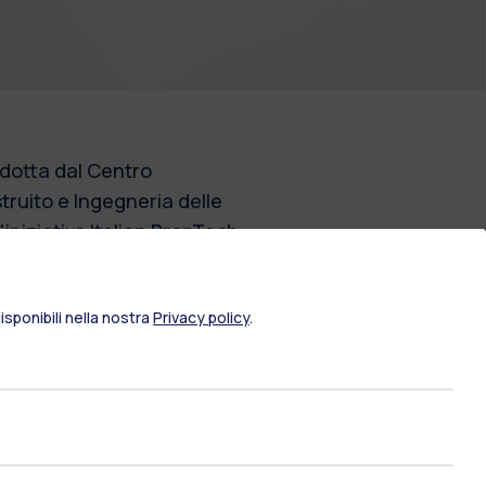
ondotta dal Centro
truito e Ingegneria delle
'iniziativa Italian PropTech
ffrontando le sfide chiave
urbanizzazione, l'aumento
sponibili nella nostra
Privacy policy
.
digitalizzazione, il libro
re la gestione immobiliare,
i stakeholder.