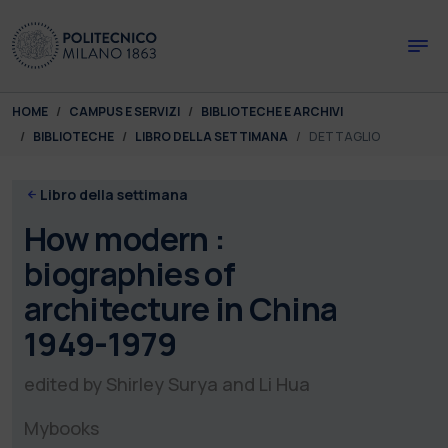
Skip to main content
Skip to page footer
You are here:
HOME
CAMPUS E SERVIZI
BIBLIOTECHE E ARCHIVI
BIBLIOTECHE
LIBRO DELLA SETTIMANA
DETTAGLIO
Libro della settimana
How modern :
biographies of
architecture in China
1949-1979
edited by Shirley Surya and Li Hua
Mybooks